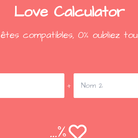
Love Calculator
êtes compatibles, 0% oubliez tout 
+
...
%